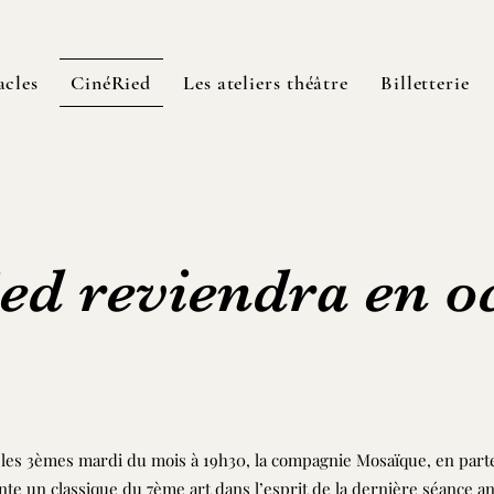
acles
CinéRied
Les ateliers théâtre
Billetterie
ed reviendra en o
Début de la séance à 19h30
 les 3èmes mardi du mois à 19h30, la compagnie Mosaïque, en parten
te un classique du 7ème art dans l’esprit de la dernière séance a