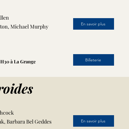
llen
En savoir plus
aton, Michael Murphy
Billeterie
19H30 à La Grange
roides
chcock
k, Barbara Bel Geddes
En savoir plus