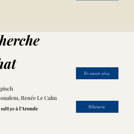
a projeté exceptionnellement à l'Aronde
herche
hat
En savoir plus
apisch
 Soualem, Renée Le Calm
Billeterie
 19H30 à l’Aronde
t" sera projeté exceptionnellement à l'Aronde