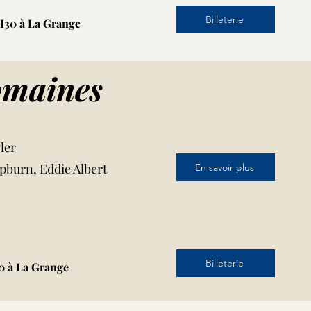
Billeterie
H30 à La Grange
omaines
ler
pburn, Eddie Albert
En savoir plus
Billeterie
0 à La Grange