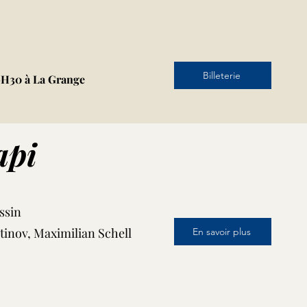
Billeterie
19H30 à La Grange
api
ssin
tinov, Maximilian Schell
En savoir plus