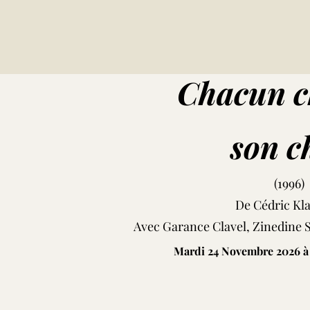
Good Bye Lenin ser
Chacun c
son c
(1996)
De Cédric Kl
Avec Garance Clavel, Zinedine
Mardi 24 Novembre 2026 à
"Chacun cherche son cha