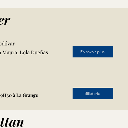
er
odóvar
n Maura, Lola Dueñas
En savoir plus
Billeterie
19H30 à La Grange
ttan