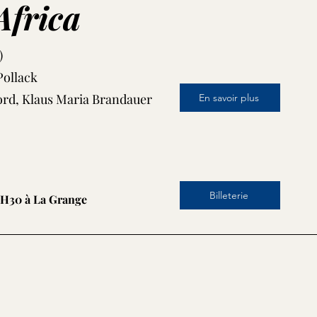
Africa
)
Pollack
ord, Klaus Maria Brandauer
En savoir plus
Billeterie
9H30 à La Grange