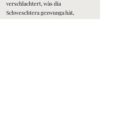
verschlachtert, wàs dia
Schweschtera gezwunga hàt,
schnall Lìsunga z‘finda, fer ìhra
Geldmàngel z’behewa. Drum hàt
s’Lucienne Flyers
üsgeteilt fer d‘forderung vu Bed &
Breakfasts. Glich druf malta sìch dr
Marco, a
italianischer Tourist, un dr’James, a
Elsasser vu Castroville üsem Texas,
wu Zemmer süacha.
No ìsch noch dr SCHERZER, a
Hisermàckler, da uff dr Süach
nochem a güat Gschaft isch
un dia Residanz Hohenstein
unbedingt verkauifa wìll.