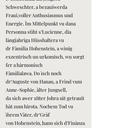
Schweschter, a bezauiwerda
Fraui,voller Anthusiasmus und
Energie. Ìm Mìttelpunkt vu dana
Personna stìht s‘Lucienne, dia
làngjahriga Hüsshaltera vu
dr Fàmìlia Hohenstein, a wìnig
exzentrisch un urkomisch, wu sorgt
fer a hàrmonisch
Fàmìlialawa. Do ìsch noch
dr‘Auguste von Hanau, a Frìnd vum
Anne-Sophie, àlter Jungsell,
da sìch awer zitter Johra nìt getrauit
hàt zum hirota. Nochem Tod vu
ìhrem Vàter, dr‘Gràf
von Hohenstein, hann sich d‘Finànza