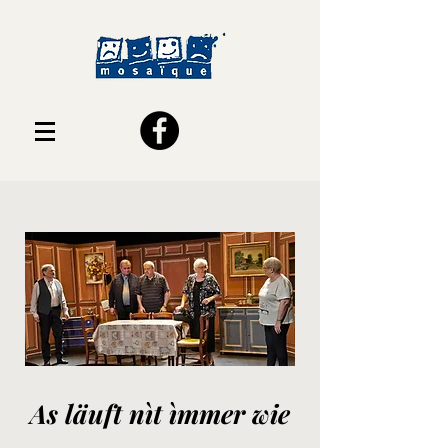
As läuft nìt ìmmer wie